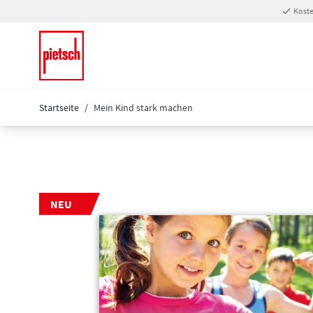
Zum Inhalt springen
Koste
Startseite
/
Mein Kind stark machen
NEU
Main image
Click to view image in fullscreen