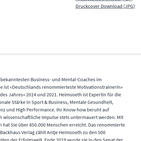
Druckcover Download (JPG)
r bekanntesten Business- und Mental-Coaches im
e ist «Deutschlands renommierteste Motivationstrainerin»
des Jahres» 2014 und 2021. Heimsoeth ist Expertin für die
ale Stärke in Sport & Business, Mentale Gesundheit,
nz und High Performance. Ihr Know-how beruht auf
h wissenschaftliche Impulse stets untermauert werden. Mit
n hat Sie über 850.000 Menschen erreicht. Das renommierte
ackhaus Verlag zählt Antje Heimsoeth zu den 500
ten der Erfolgswelt. Ende 2019 wurde sie in den Senat der