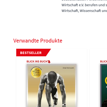
Wirtschaft e.V. berufen und 
Wirtschaft, Wissenschaft und
Verwandte Produkte
Navigating through the elements of the carousel is possible 
Press to skip carousel
BESTSELLER