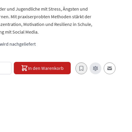
nder und Jugendliche mit Stress, Ängsten und
nen. Mit praxiserprobten Methoden stärkt der
zentration, Motivation und Resilienz in Schule,
g mit Social Media.
 wird nachgeliefert
e
In den Warenkorb
E-Mail an e