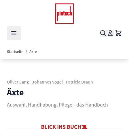
Zum Inhalt springen
Suche
Waren
Startseite
/
Äxte
Oliver Lang
Johannes Vogel
Patricia Braun
Äxte
Auswahl, Handhabung, Pflege - das Handbuch