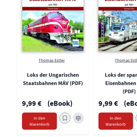
Thomas Estler
Thomas Est
Loks der Ungarischen
Loks der spa
Staatsbahnen MÁV (PDF)
Eisenbahnen
(PDF)
9,99 €
(eBook)
9,99 €
(eB
In den
In den
Warenkorb
Warenkorb