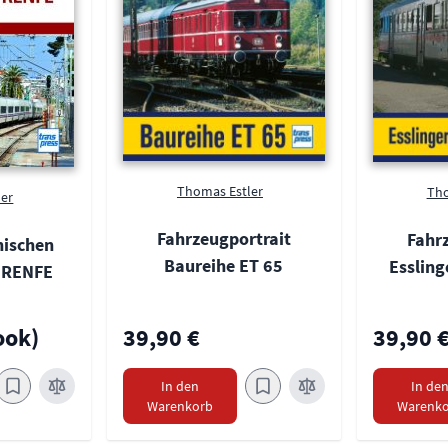
Thomas Estler
Tho
ler
Fahrzeugportrait
Fahr
nischen
Baureihe ET 65
Esslin
 RENFE
ook)
39,90 €
39,90 
In den
In de
Warenkorb
Warenko