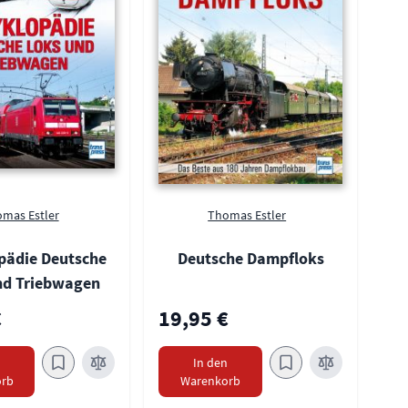
mas Estler
Thomas Estler
pädie Deutsche
Deutsche Dampfloks
nd Triebwagen
€
19,95 €
n
In den
rb
Warenkorb