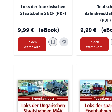
Loks der französischen
Deutsc
Staatsbahn SNCF (PDF)
Bahndienstfa
(PDF)
9,99 €
(eBook)
9,99 €
(eB
In den
In den
Warenkorb
Warenkorb