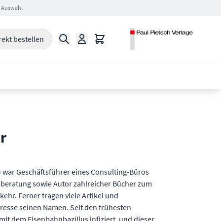
 Auswahl
Suche
Warenkorb
rekt bestellen
r
 war Geschäftsführer eines Consulting-Büros
-beratung sowie Autor zahlreicher Bücher zum
hr. Ferner tragen viele Artikel und
hpresse seinen Namen. Seit den frühesten
mit dem Eisenbahnbazillus infiziert, und dieser