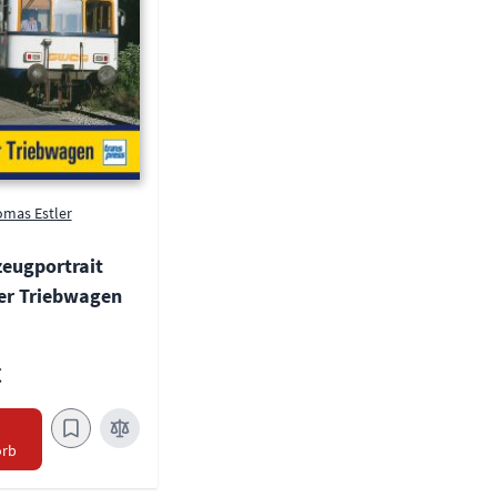
mas Estler
zeugportrait
ger Triebwagen
€
n
rb