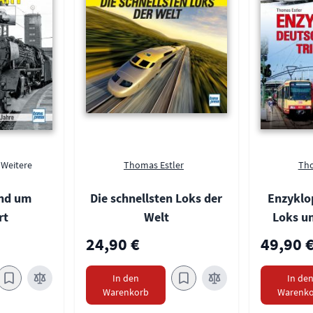
 Weitere
Thomas Estler
Tho
und um
Die schnellsten Loks der
Enzyklo
rt
Welt
Loks u
24,90 €
49,90 
In den
In de
Warenkorb
Warenko