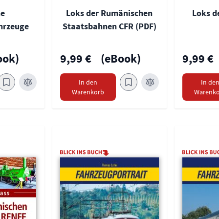
he
Loks der Rumänischen
Loks d
hrzeuge
Staatsbahnen CFR (PDF)
ook)
9,99 €
(eBook)
9,99 €
In den
In de
Warenkorb
Warenko