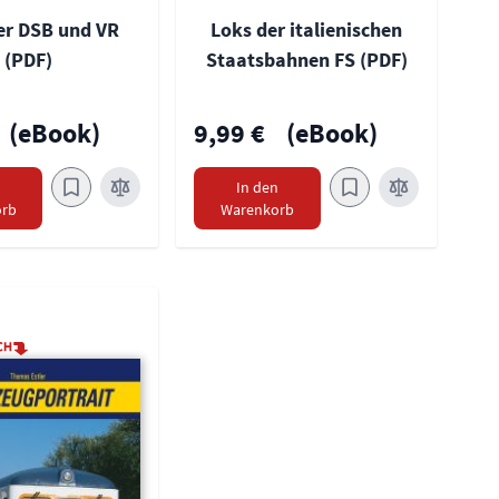
er DSB und VR
Loks der italienischen
(PDF)
Staatsbahnen FS (PDF)
(eBook)
9,99 €
(eBook)
n
In den
rb
Warenkorb