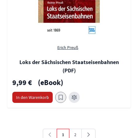
Erich Preuß
Loks der Sächsischen Staatseisenbahnen
(PDF)
9,99 €
(eBook)
In den Warenkorb
1
2
Sie lesen gerade die Seite
Seite