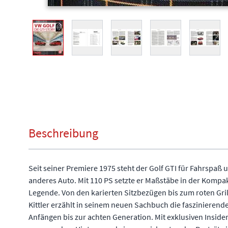
View larger image
View larger image
View larger image
View larger image
View l
Beschreibung
Seit seiner Premiere 1975 steht der Golf GTI für Fahrspaß u
anderes Auto. Mit 110 PS setzte er Maßstäbe in der Kompa
Legende. Von den karierten Sitzbezügen bis zum roten Grill -
Kittler erzählt in seinem neuen Sachbuch die faszinierend
Anfängen bis zur achten Generation. Mit exklusiven Insid