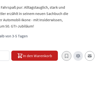
r Fahrspaß pur: Alltagstauglich, stark und
tler erzählt in seinem neuen Sachbuch die
er Automobil-Ikone - mit Insiderwissen,
zum 50. GTI-Jubiläum!
halb von 3-5 Tagen
e
In den Warenkorb
E-Mail an e