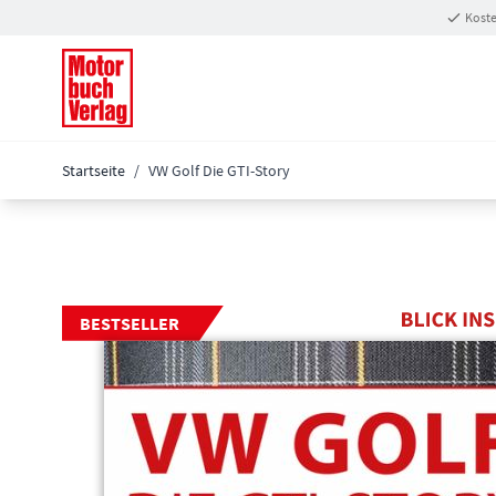
Zum Inhalt springen
Koste
Startseite
/
VW Golf Die GTI-Story
BESTSELLER
Main image
Click to view image in fullscreen