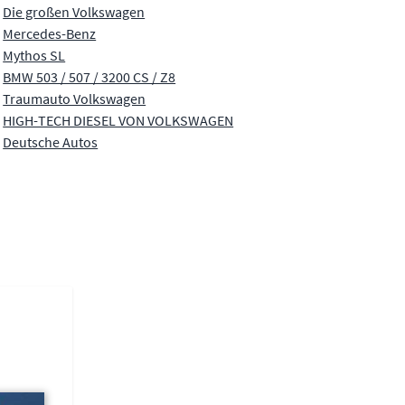
Die großen Volkswagen
Mercedes-Benz
Mythos SL
BMW 503 / 507 / 3200 CS / Z8
Traumauto Volkswagen
HIGH-TECH DIESEL VON VOLKSWAGEN
Deutsche Autos
el navigation using the skip links.