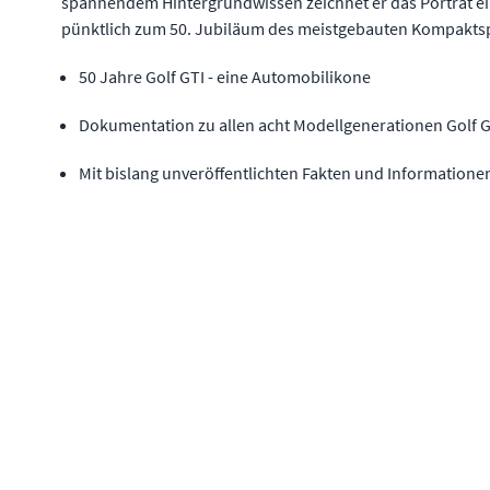
spannendem Hintergrundwissen zeichnet er das Porträt ei
pünktlich zum 50. Jubiläum des meistgebauten Kompaktspor
50 Jahre Golf GTI - eine Automobilikone
Dokumentation zu allen acht Modellgenerationen Golf G
Mit bislang unveröffentlichten Fakten und Informatione