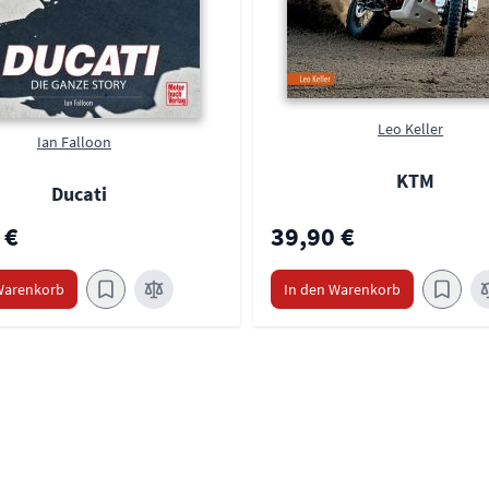
Leo Keller
Ian Falloon
KTM
Ducati
 €
39,90 €
Warenkorb
In den Warenkorb