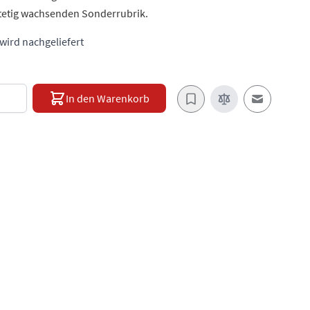
 stetig wachsenden Sonderrubrik.
 wird nachgeliefert
e
In den Warenkorb
E-Mail an e