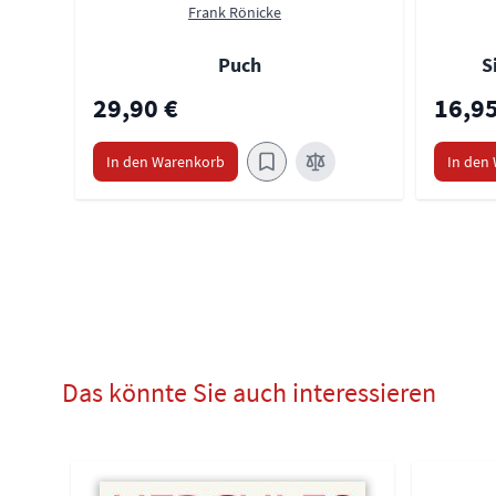
Frank Rönicke
Puch
S
29,90 €
16,95
In den Warenkorb
In den
Das könnte Sie auch interessieren