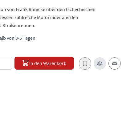
on von Frank Rönicke über den tschechischen
dessen zahlreiche Motorräder aus den
nd Straßenrennen.
halb von 3-5 Tagen
e
In den Warenkorb
E-Mail an e