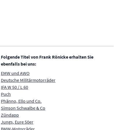
Folgende Titel von Frank Rönicke erhalten Sie
ebenfalls bei uns:
EMW und AWO
Deutsche Militärmotorräder
IFA W 50 / L 60
Puch
Phänno, Ello und Co.
Simson Schwalbe & Co
Zündapp
Jungs, Eure 50er
BMW-Motorräder