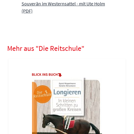
Souverän im Westernsattel - mit Ute Holm
(PDF)
Mehr aus "Die Reitschule"
Navigating through the elements of the carousel is possible using
Press to skip carousel
Press to go to carousel navigation