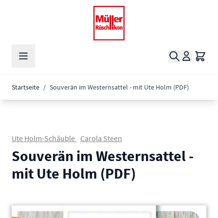
Zum Inhalt springen
Suche
Waren
Startseite
/
Souverän im Westernsattel - mit Ute Holm (PDF)
Ute Holm-Schäuble
Carola Steen
Souverän im Westernsattel -
mit Ute Holm (PDF)
Main image
Click to view image in fullscreen