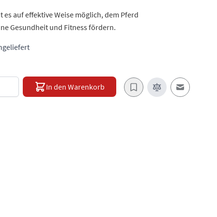
ist es auf effektive Weise möglich, dem Pferd
ne Gesundheit und Fitness fördern.
hgeliefert
e
In den Warenkorb
E-Mail an e