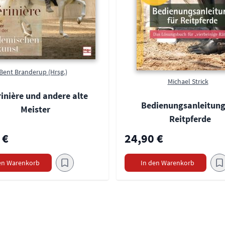
Bent Branderup (Hrsg.)
Michael Strick
inière und andere alte
Bedienungsanleitung
Meister
Reitpferde
 €
24,90 €
en Warenkorb
In den Warenkorb