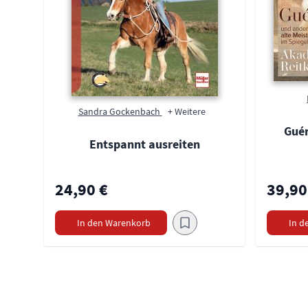
Sandra Gockenbach
+ Weitere
Guér
Entspannt ausreiten
24,90 €
39,90
In den Warenkorb
In d