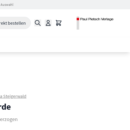
 Auswahl
Suche
Warenkorb
rekt bestellen
a Steigerwald
rde
 erzogen