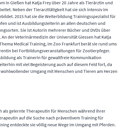
 in Gießen hat Katja Frey über 20 Jahre als Tierärztin und
itet. Neben der Tierarzttätigkeit hat sie sich intensiv im
bildet. 2015 hat sie die Weiterbildung Trainingsspezialist für
fen und ist Ausbildungsleiterin an allen deutschen und
ungsorten. Sie ist Autorin mehrerer Bücher und DVDs über
 An der Veterinärmedizin der Universität Giessen hat Katja
Thema Medical Training, im Zoo Frankfurt berät sie rund ums
rentin bei Fortbildungsveranstaltungen für Zootierpfeger.
usbildung als Trainerin für gewaltfreie Kommunikation
eiterhin mit viel Begeisterung auch auf diesem Feld fort, da
nd wohlwollender Umgang mit Menschen und Tieren am Herzen
h als gelernte Therapeutin für Menschen während ihrer
herapeutin auf die Suche nach präventivem Training für
aining entdeckte sie völlig neue Wege im Umgang mit Pferden.