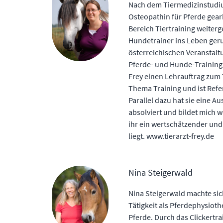
Nach dem Tiermedizinstudium
Osteopathin für Pferde gearbe
Bereich Tiertraining weiterge
Hundetrainer ins Leben geru
österreichischen Veranstalt
Pferde- und Hunde-Training.
Frey einen Lehrauftrag zum 
Thema Training und ist Refe
Parallel dazu hat sie eine A
absolviert und bildet mich w
ihr ein wertschätzender u
liegt. www.tierarzt-frey.de
Nina Steigerwald
Nina Steigerwald machte sic
Tätigkeit als Pferdephysiot
Pferde. Durch das Clickertr