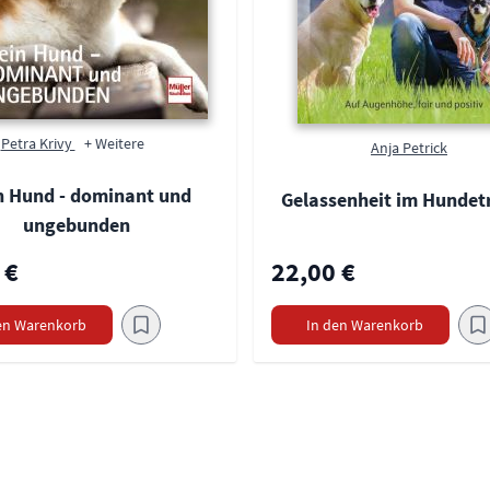
Petra Krivy
+ Weitere
Anja Petrick
n Hund - dominant und
Gelassenheit im Hundet
ungebunden
 €
22,00 €
en Warenkorb
In den Warenkorb