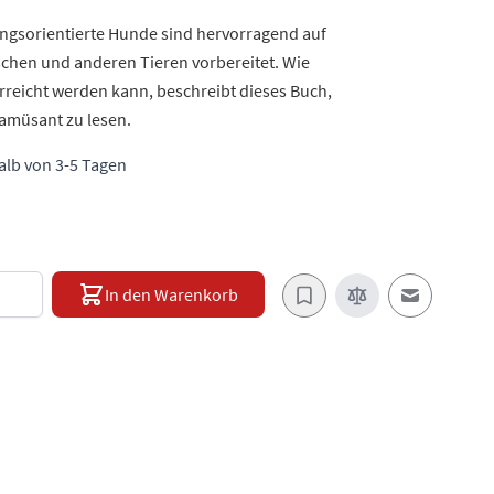
ungsorientierte Hunde sind hervorragend auf
hen und anderen Tieren vorbereitet. Wie
erreicht werden kann, beschreibt dieses Buch,
 amüsant zu lesen.
halb von 3-5 Tagen
e
In den Warenkorb
E-Mail an e