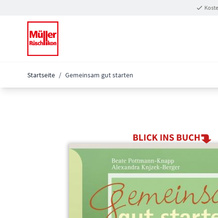
Zum Inhalt springen
Koste
Startseite
/
Gemeinsam gut starten
Main image
Click to view image in fullscreen