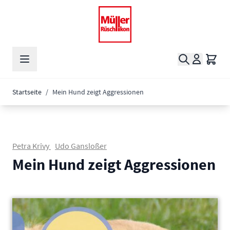
Zum Inhalt springen
Suche
Waren
Startseite
/
Mein Hund zeigt Aggressionen
Petra Krivy
Udo Gansloßer
Mein Hund zeigt Aggressionen
Main image
Click to view image in fullscreen