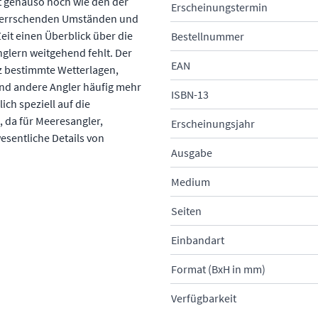
st genauso hoch wie den der
Erscheinungstermin
 herrschenden Umständen und
eit einen Überblick über die
Bestellnummer
glern weitgehend fehlt. Der
EAN
nz bestimmte Wetterlagen,
end andere Angler häufig mehr
ISBN-13
ich speziell auf die
 da für Meeresangler,
Erscheinungsjahr
esentliche Details von
Ausgabe
Medium
Seiten
Einbandart
Format (BxH in mm)
Verfügbarkeit