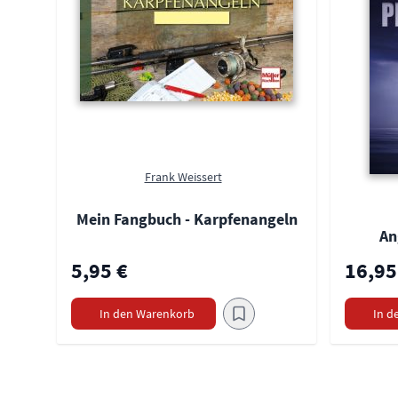
Frank Weissert
Mein Fangbuch - Karpfenangeln
An
5,95 €
16,95
In den Warenkorb
In d