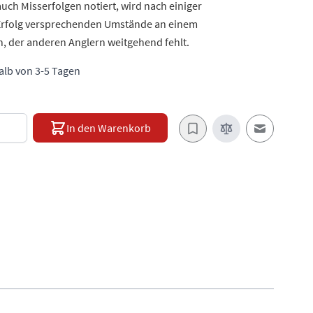
ch Misserfolgen notiert, wird nach einiger
e Erfolg versprechenden Umstände an einem
, der anderen Anglern weitgehend fehlt.
halb von 3-5 Tagen
e
In den Warenkorb
E-Mail an e