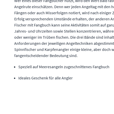
Wer eines dieser Fangbücher nutzt, wird den Wert bald fa
Angelrute einschätzen. Denn wer jeden Angeltag mit den
Fängen oder auch Misserfolgen notiert, wird nach einiger Z
Erfolg versprechenden Umstände erhalten, der anderen An
Fischer mit Fangbuch kann seine Aktivitäten somit auf ga
Jahres- und Uhrzeiten sowie Stellen konzentrieren, währ
oder weniger im Trüben fischen. Die drei Bände sind inhaltl
Anforderungen der jeweiligen Angeltechniken abgestimmt,
Spinnfischer und Karpfenangler einige kleine, aber doch w
fangentscheidender Bedeutung sind.
Speziell auf Meeresangeln zugeschnittenes Fangbuch
Ideales Geschenk für alle Angler