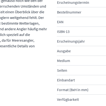
st genauso hoch wie den der
Erscheinungstermin
 herrschenden Umständen und
eit einen Überblick über die
Bestellnummer
glern weitgehend fehlt. Der
EAN
nz bestimmte Wetterlagen,
end andere Angler häufig mehr
ISBN-13
ich speziell auf die
 da für Meeresangler,
Erscheinungsjahr
esentliche Details von
Ausgabe
Medium
Seiten
Einbandart
Format (BxH in mm)
Verfügbarkeit