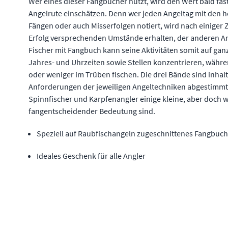
Wer eines dieser Fangbücher nutzt, wird den Wert bald fa
Angelrute einschätzen. Denn wer jeden Angeltag mit den
Fängen oder auch Misserfolgen notiert, wird nach einiger Z
Erfolg versprechenden Umstände erhalten, der anderen An
Fischer mit Fangbuch kann seine Aktivitäten somit auf ga
Jahres- und Uhrzeiten sowie Stellen konzentrieren, währ
oder weniger im Trüben fischen. Die drei Bände sind inhaltl
Anforderungen der jeweiligen Angeltechniken abgestimmt,
Spinnfischer und Karpfenangler einige kleine, aber doch w
fangentscheidender Bedeutung sind.
Speziell auf Raubfischangeln zugeschnittenes Fangbuch
Ideales Geschenk für alle Angler