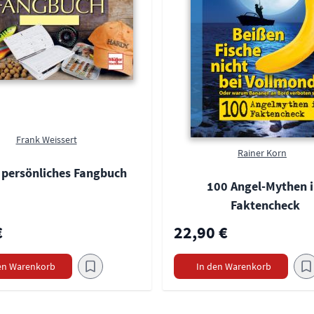
Frank Weissert
Rainer Korn
 persönliches Fangbuch
100 Angel-Mythen 
Faktencheck
€
22,90 €
en Warenkorb
In den Warenkorb