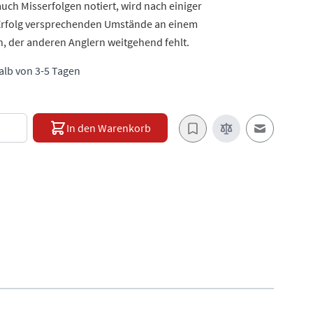
ch Misserfolgen notiert, wird nach einiger
e Erfolg versprechenden Umstände an einem
, der anderen Anglern weitgehend fehlt.
halb von 3-5 Tagen
e
In den Warenkorb
E-Mail an e