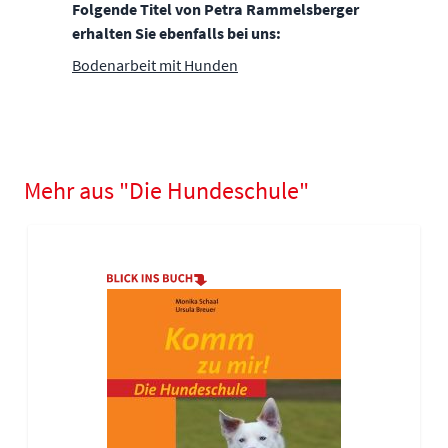
Folgende Titel von Petra Rammelsberger
erhalten Sie ebenfalls bei uns:
Bodenarbeit mit Hunden
Mehr aus "Die Hundeschule"
Navigating through the elements of the carousel is possible using
Press to skip carousel
Press to go to carousel navigation