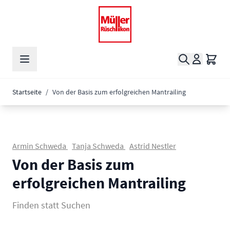
Zum Inhalt springen
Suche
Waren
Startseite
/
Von der Basis zum erfolgreichen Mantrailing
Armin Schweda
Tanja Schweda
Astrid Nestler
Von der Basis zum
erfolgreichen Mantrailing
Finden statt Suchen