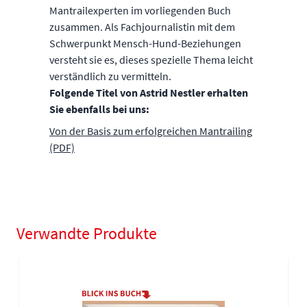
Mantrailexperten im vorliegenden Buch
zusammen. Als Fachjournalistin mit dem
Schwerpunkt Mensch-Hund-Beziehungen
versteht sie es, dieses spezielle Thema leicht
verständlich zu vermitteln.
Folgende Titel von Astrid Nestler erhalten
Sie ebenfalls bei uns:
Von der Basis zum erfolgreichen Mantrailing
(PDF)
Verwandte Produkte
Navigating through the elements of the carousel is possible using
Press to skip carousel