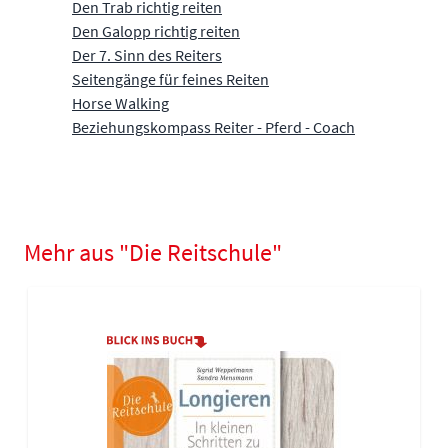
Den Trab richtig reiten
Den Galopp richtig reiten
Der 7. Sinn des Reiters
Seitengänge für feines Reiten
Horse Walking
Beziehungskompass Reiter - Pferd - Coach
Mehr aus "Die Reitschule"
Navigating through the elements of the carousel is possible using
Press to skip carousel
Press to go to carousel navigation