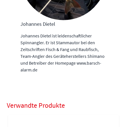
Johannes Dietel
Johannes Dietel ist leidenschaftlicher
Spinnangler. Er ist Stammautor bei den
Zeitschriften Fisch & Fang und Raubfisch,
Team-Angler des Geräteherstellers Shimano
und Betreiber der Homepage www.barsch-
alarm.de
Verwandte Produkte
Navigating through the elements of the carousel is possible using
Press to skip carousel
Press to go to carousel navigation