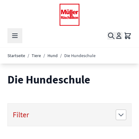
Zum Inhalt springen
Suche
Waren
Startseite
/
Tiere
/
Hund
/
Die Hundeschule
Die Hundeschule
Filter
Zur Produktliste springen