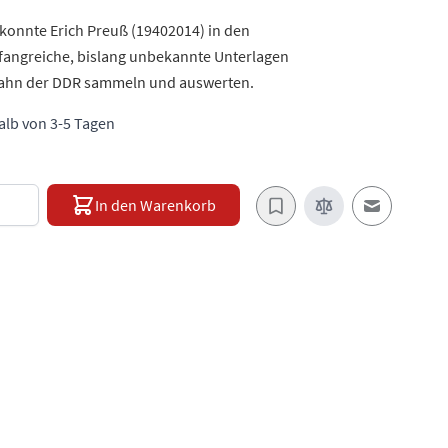
konnte Erich Preuß (19402014) in den
angreiche, bislang unbekannte Unterlagen
ahn der DDR sammeln und auswerten.
halb von 3-5 Tagen
e
In den Warenkorb
E-Mail an e