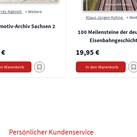
Fritz Näbrich
+ Weitere
Klaus-Jürgen Kühne
+ Wei
motiv-Archiv Sachsen 2
100 Meilensteine der de
Eisenbahngeschicht
 €
19,95 €
en Warenkorb
In den Warenkorb
Persönlicher Kundenservice