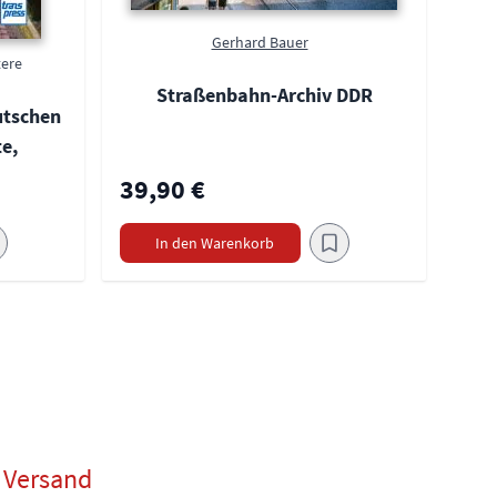
Gerhard Bauer
tere
Straßenbahn-Archiv DDR
utschen
e,
39,90 €
In den Warenkorb
Versand