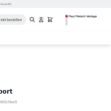
 Auswahl
Suche
Warenkorb
rekt bestellen
port
klichkeit