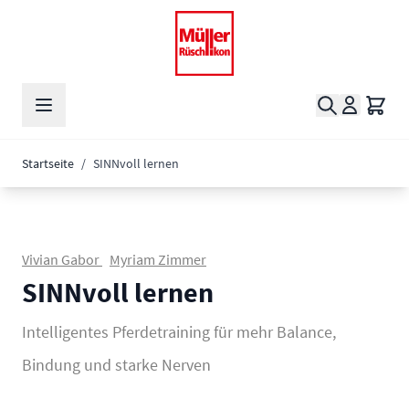
Zum Inhalt springen
Suche
Waren
Startseite
/
SINNvoll lernen
Vivian Gabor
Myriam Zimmer
SINNvoll lernen
Intelligentes Pferdetraining für mehr Balance,
Bindung und starke Nerven