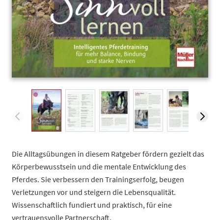
View larger image
View larger image
View larger image
View larger image
View larger
V
Die Alltagsübungen in diesem Ratgeber fördern gezielt das
Körperbewusstsein und die mentale Entwicklung des
Pferdes. Sie verbessern den Trainingserfolg, beugen
Verletzungen vor und steigern die Lebensqualität.
Wissenschaftlich fundiert und praktisch, für eine
vertrauensvolle Partnerschaft.