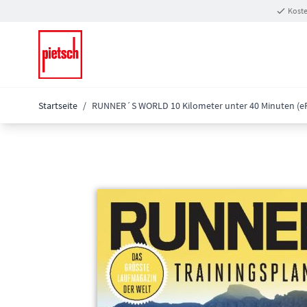
Zum Inhalt springen
Koste
Startseite
/
RUNNER´S WORLD 10 Kilometer unter 40 Minuten (e
Main image
Click to view image in fullscreen