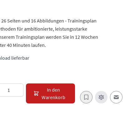
, 26 Seiten und 16 Abbildungen - Trainingsplan
hoden für ambitionierte, leistungsstarke
unserem Trainingsplan werden Sie in 12 Wochen
nter 40 Minuten laufen.
load lieferbar
Menge
In den
Warenkorb
E-Mail an e