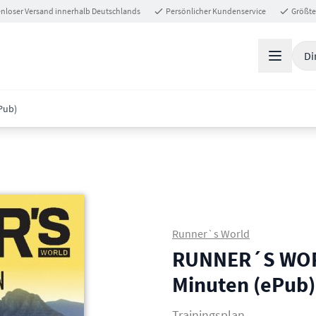
nloser Versand innerhalb Deutschlands
Persönlicher Kundenservice
Größte
Di
Pub)
Runner`s World
RUNNER´S WORL
Minuten (ePub)
Trainingsplan