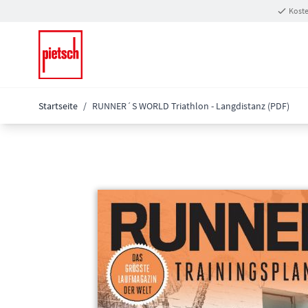
Zum Inhalt springen
Koste
Startseite
/
RUNNER´S WORLD Triathlon - Langdistanz (PDF)
Main image
Click to view image in fullscreen