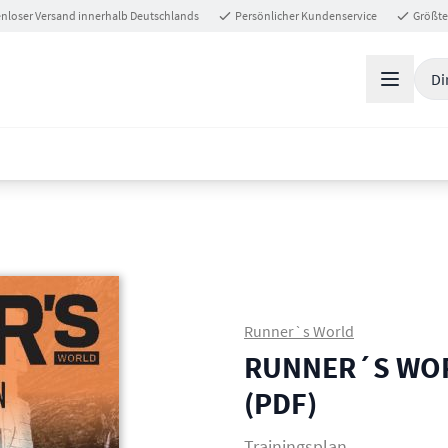
nloser Versand innerhalb Deutschlands
Persönlicher Kundenservice
Größte
Di
Runner`s World
RUNNER´S WORL
(PDF)
Trainingsplan