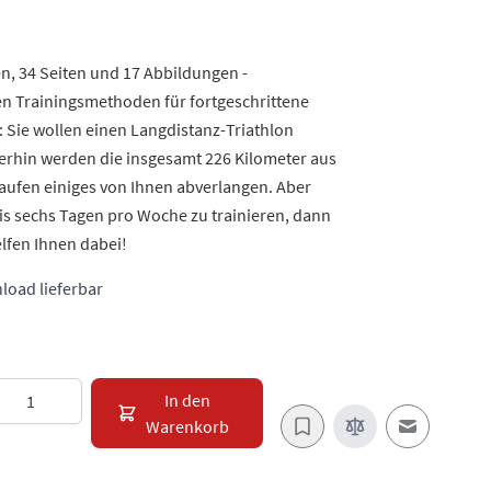
en, 34 Seiten und 17 Abbildungen -
n Trainingsmethoden für fortgeschrittene
: Sie wollen einen Langdistanz-Triathlon
merhin werden die insgesamt 226 Kilometer aus
fen einiges von Ihnen abverlangen. Aber
bis sechs Tagen pro Woche zu trainieren, dann
elfen Ihnen dabei!
load lieferbar
Menge
In den
Warenkorb
E-Mail an e