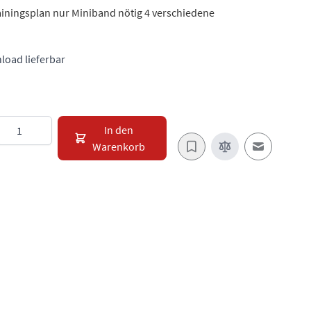
rainingsplan nur Miniband nötig 4 verschiedene
load lieferbar
Menge
In den
Warenkorb
E-Mail an e