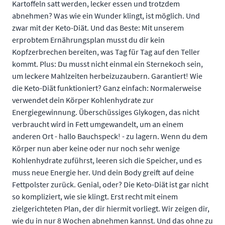
Kartoffeln satt werden, lecker essen und trotzdem
abnehmen? Was wie ein Wunder klingt, ist möglich. Und
zwar mit der Keto-Diät. Und das Beste: Mit unserem
erprobtem Ernährungsplan musst du dir kein
Kopfzerbrechen bereiten, was Tag für Tag auf den Teller
kommt. Plus: Du musst nicht einmal ein Sternekoch sein,
um leckere Mahlzeiten herbeizuzaubern. Garantiert! Wie
die Keto-Diät funktioniert? Ganz einfach: Normalerweise
verwendet dein Körper Kohlenhydrate zur
Energiegewinnung. Überschüssiges Glykogen, das nicht
verbraucht wird in Fett umgewandelt, um an einem
anderen Ort - hallo Bauchspeck! - zu lagern. Wenn du dem
Körper nun aber keine oder nur noch sehr wenige
Kohlenhydrate zuführst, leeren sich die Speicher, und es
muss neue Energie her. Und dein Body greift auf deine
Fettpolster zurück. Genial, oder? Die Keto-Diät ist gar nicht
so kompliziert, wie sie klingt. Erst recht mit einem
zielgerichteten Plan, der dir hiermit vorliegt. Wir zeigen dir,
wie du in nur 8 Wochen abnehmen kannst. Und das ohne zu