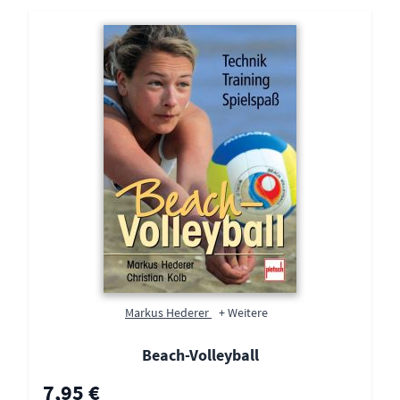
Markus Hederer
+ Weitere
Beach-Volleyball
Sonderpreis
7,95 €