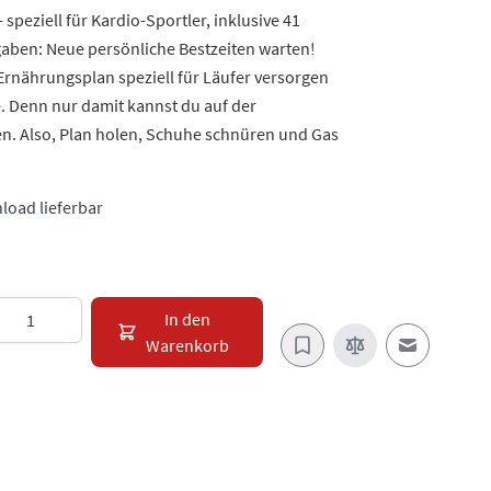
speziell für Kardio-Sportler, inklusive 41
ben: Neue persönliche Bestzeiten warten!
nährungsplan speziell für Läufer versorgen
e. Denn nur damit kannst du auf der
n. Also, Plan holen, Schuhe schnüren und Gas
load lieferbar
Menge
In den
Warenkorb
E-Mail an e