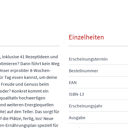
Einzelheiten
r, inklusive 41 Rezeptideen und
Erscheinungstermin
ptimieren? Dann führt kein Weg
 Unser erprobter 8-Wochen-
Bestellnummer
 für Tag essen kannst, um deine
EAN
uf Freude und Genuss beim
, oder? Konkret kommt ein
ISBN-13
 qualitativ hochwertigen
 und weiteren Energiequellen
Erscheinungsjahr
e) auf den Teller. Das sorgt für
Ausgabe
ie Plätze, fertig, los! Neue
n-Ernährungsplan speziell für