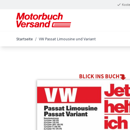
Zum Inhalt springen
Koste
Startseite
/
VW Passat Limousine und Variant
Main image
Click to view image in fullscreen