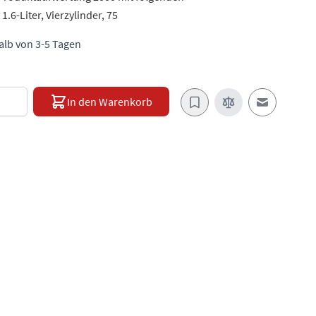
.6-Liter, Vierzylinder, 75
halb von 3-5 Tagen
e
In den Warenkorb
E-Mail an e