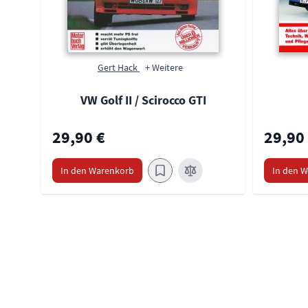
Gert Hack
+ Weitere
VW Golf II / Scirocco GTI
29,90 €
29,90
In den Warenkorb
In den 