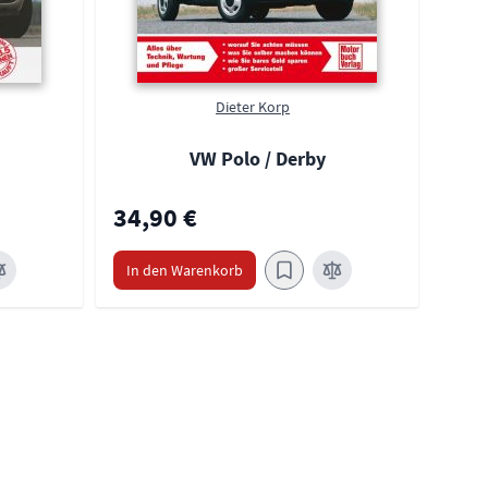
Dieter Korp
VW
VW Polo / Derby
34,90 €
34,
In den Warenkorb
In 