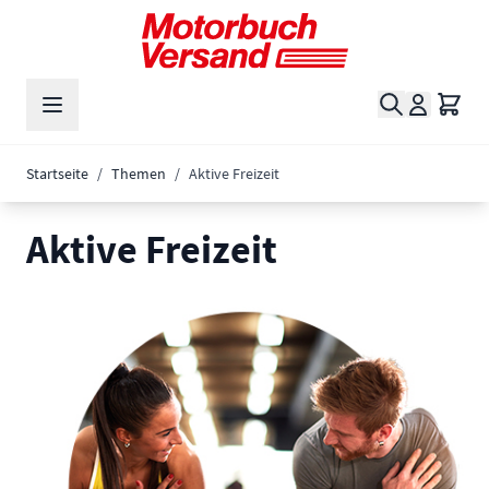
Zum Inhalt springen
Suche
Waren
Startseite
/
Themen
/
Aktive Freizeit
Aktive Freizeit