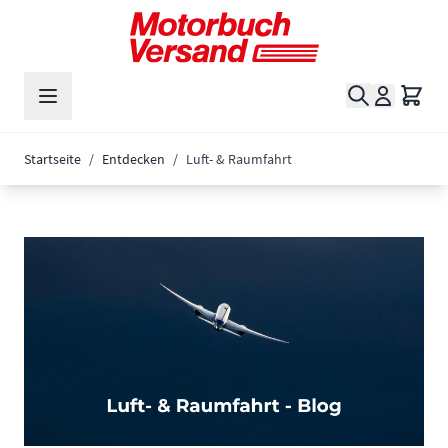
Zum Inhalt springen
Suche
Waren
Startseite
/
Entdecken
/
Luft- & Raumfahrt