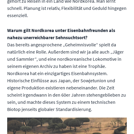
gehört zu Reisen in ein Land wie Nordkorea. Man lernt
schnell. Planung ist relativ, Flexibilität und Geduld hingegen
essenziell.
Warum gilt Nordkorea unter Eisenbahnfreunden als
nahezu unerreichbarer Sehnsuchtsort?
Das bereits angesprochene „Geheimnisvolle“ spielt da
natürlich eine Rolle. Außerdem sind wir ja alle auch „Jäger
und Sammler“, und eine nordkoreanische Lokomotive in
seinem eigenen Archiv zu haben ist eine Trophäe.
Nordkorea hat ein einzigartiges Eisenbahnsystem.
Historische Einflüsse aus Japan, der Sowjetunion und
eigene Produktion existieren nebeneinander. Die Zeit
scheint irgendwann in den 60er Jahren stehengeblieben zu
sein, und machte dieses System zu einem technischen
Biotop jenseits globaler Standardisierung.