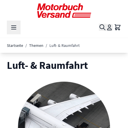
Zum Inhalt springen
Suche
Waren
Startseite
/
Themen
/
Luft- & Raumfahrt
Luft- & Raumfahrt