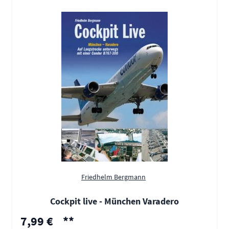
Friedhelm Bergmann
Cockpit live - München Varadero
Sonderpreis
7,99 €
**