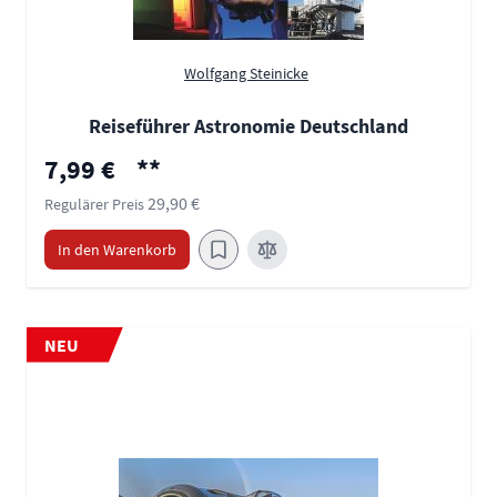
Wolfgang Steinicke
Reiseführer Astronomie Deutschland
Sonderpreis
7,99 €
**
29,90 €
Regulärer Preis
In den Warenkorb
NEU