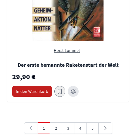
Horst Lommel
Der erste bemannte Raketenstart der Welt
29,90 €
In den Warenkorb
1
2
3
4
5
Sie lesen gerade die Seite
Seite
Seite
Seite
Seite