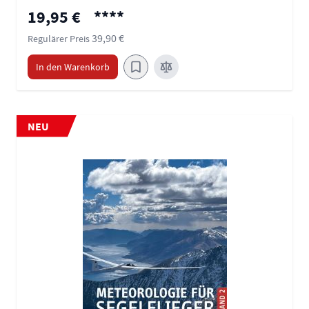
Sonderpreis
19,95 €
****
39,90 €
Regulärer Preis
In den Warenkorb
NEU