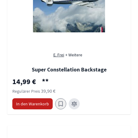
E. Frei
+ Weitere
Super Constellation Backstage
Sonderpreis
14,99 €
**
39,90 €
Regulärer Preis
In den Warenkorb