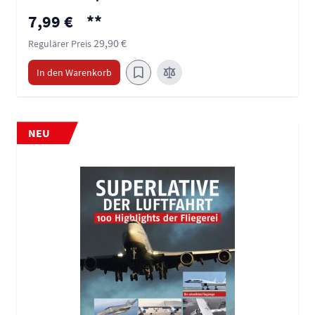
Sonderpreis
7,99 €
**
29,90 €
Regulärer Preis
In den Warenkorb
NEU