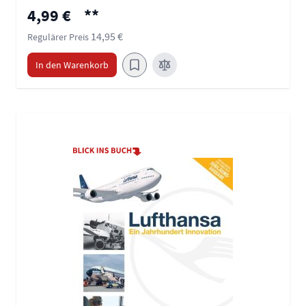
Sonderpreis
4,99 €
**
14,95 €
Regulärer Preis
In den Warenkorb