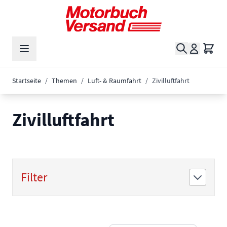
Zum Inhalt springen
Suche
Waren
Startseite
/
Themen
/
Luft- & Raumfahrt
/
Zivilluftfahrt
Zivilluftfahrt
Filter
Zur Produktliste springen