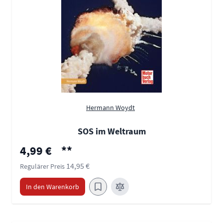
Hermann Woydt
SOS im Weltraum
Sonderpreis
4,99 €
**
14,95 €
Regulärer Preis
In den Warenkorb