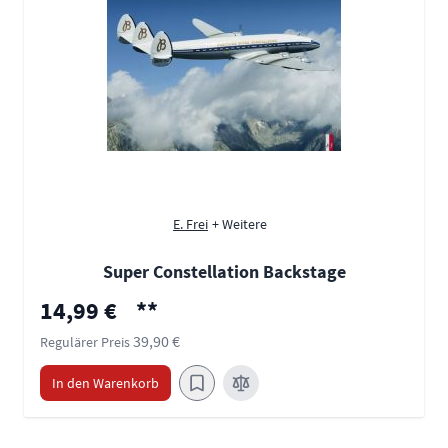
E. Frei
+ Weitere
Super Constellation Backstage
Sonderpreis
14,99 €
**
39,90 €
Regulärer Preis
In den Warenkorb