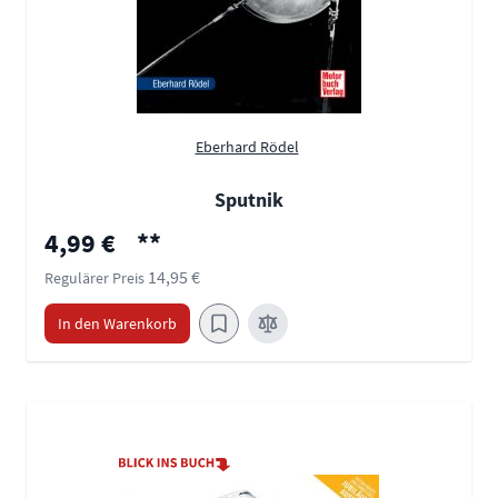
Eberhard Rödel
Sputnik
Sonderpreis
4,99 €
**
14,95 €
Regulärer Preis
In den Warenkorb