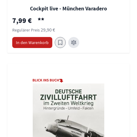
Cockpit live - München Varadero
Sonderpreis
7,99 €
**
29,90 €
Regulärer Preis
In den Warenkorb