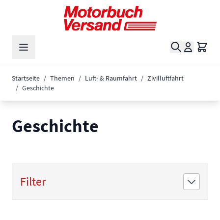
Zum Inhalt springen
Suche
Waren
Startseite
/
Themen
/
Luft- & Raumfahrt
/
Zivilluftfahrt
/
Geschichte
Geschichte
Filter
Zur Produktliste springen