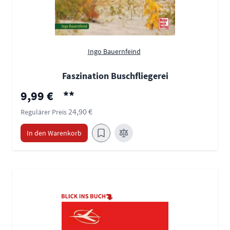
Ingo Bauernfeind
Faszination Buschfliegerei
Sonderpreis
9,99 €
**
24,90 €
Regulärer Preis
In den Warenkorb