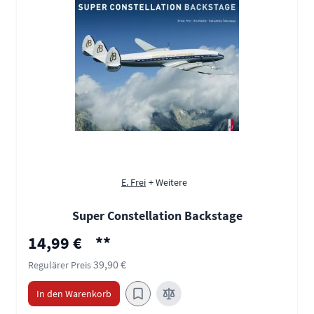
E. Frei
+ Weitere
Super Constellation Backstage
Sonderpreis
14,99 €
**
39,90 €
Regulärer Preis
In den Warenkorb