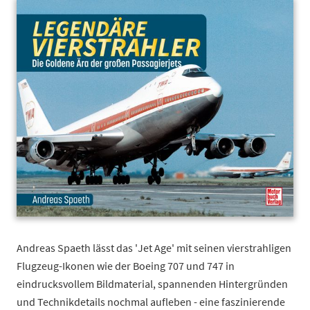
Main image
Click to view image in fullscreen
Andreas Spaeth lässt das 'Jet Age' mit seinen vierstrahligen
Flugzeug-Ikonen wie der Boeing 707 und 747 in
eindrucksvollem Bildmaterial, spannenden Hintergründen
und Technikdetails nochmal aufleben - eine faszinierende