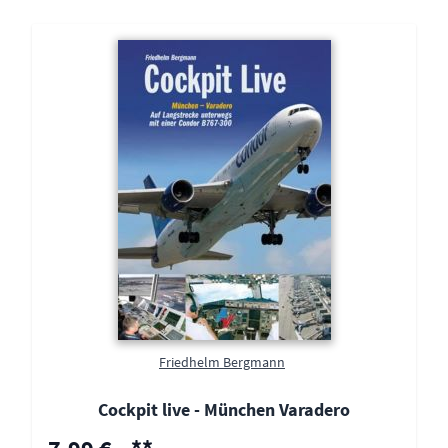
Friedhelm Bergmann
Cockpit live - München Varadero
Sonderpreis