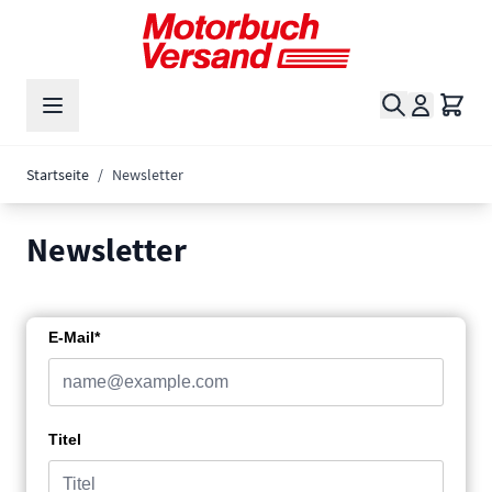
Zum Inhalt springen
Suche
Waren
Startseite
/
Newsletter
Newsletter
E-Mail*
Titel