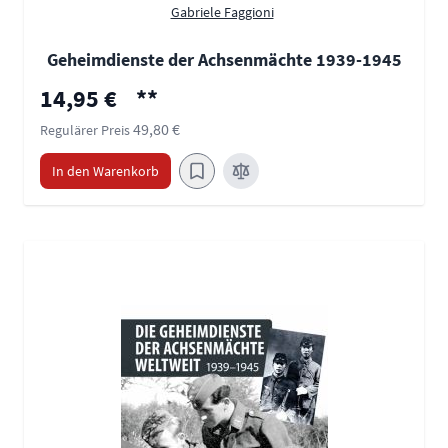
Gabriele Faggioni
Geheimdienste der Achsenmächte 1939-1945
Sonderpreis
14,95 €
**
49,80 €
Regulärer Preis
In den Warenkorb