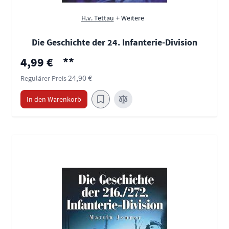
H.v. Tettau
+ Weitere
Die Geschichte der 24. Infanterie-Division
Sonderpreis
4,99 €
**
24,90 €
Regulärer Preis
In den Warenkorb