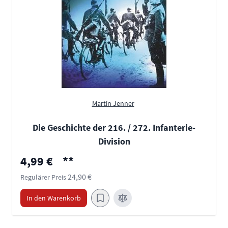
Martin Jenner
Die Geschichte der 216. / 272. Infanterie-
Division
Sonderpreis
4,99 €
**
24,90 €
Regulärer Preis
In den Warenkorb