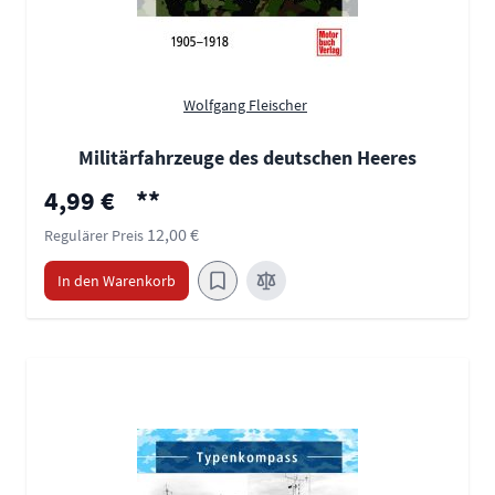
Wolfgang Fleischer
Militärfahrzeuge des deutschen Heeres
Sonderpreis
4,99 €
**
12,00 €
Regulärer Preis
In den Warenkorb