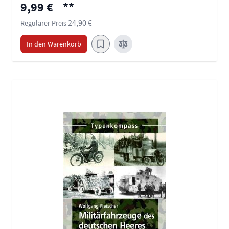
Sonderpreis
9,99 €
**
24,90 €
Regulärer Preis
In den Warenkorb