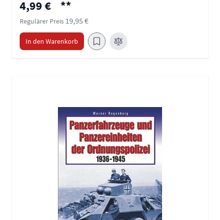
Sonderpreis
4,99 €
**
19,95 €
Regulärer Preis
In den Warenkorb