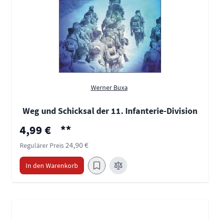
Werner Buxa
Weg und Schicksal der 11. Infanterie-Division
Sonderpreis
4,99 €
**
24,90 €
Regulärer Preis
In den Warenkorb