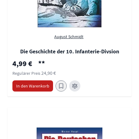
August Schmidt
Die Geschichte der 10. Infanterie-Divsion
Sonderpreis
4,99 €
**
24,90 €
Regulärer Preis
In den Warenkorb