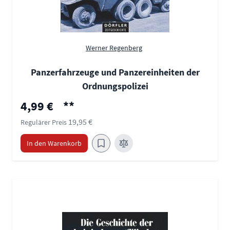
Werner Regenberg
Panzerfahrzeuge und Panzereinheiten der
Ordnungspolizei
Sonderpreis
4,99 €
**
19,95 €
Regulärer Preis
In den Warenkorb