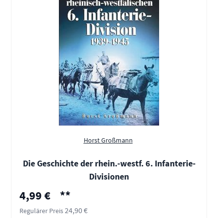
Horst Großmann
Die Geschichte der rhein.-westf. 6. Infanterie-
Divisionen
Sonderpreis
4,99 €
**
24,90 €
Regulärer Preis