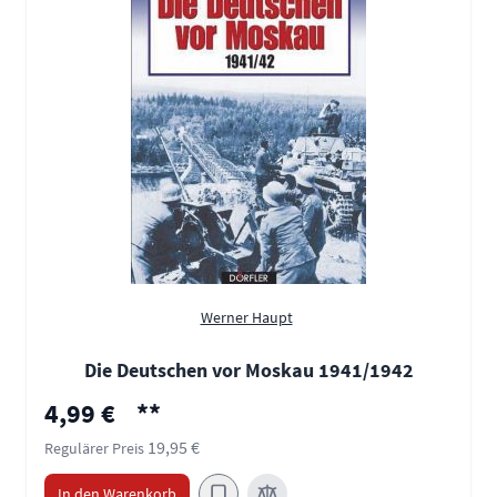
Werner Haupt
Die Deutschen vor Moskau 1941/1942
Sonderpreis
4,99 €
**
19,95 €
Regulärer Preis
In den Warenkorb