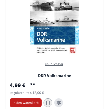
Knut Schäfer
DDR Volksmarine
Sonderpreis
4,99 €
**
12,00 €
Regulärer Preis
In den Warenkorb