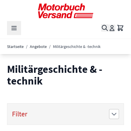
Zum Inhalt springen
Suche
Waren
Startseite
/
Angebote
/
Militärgeschichte & -technik
Militärgeschichte & -
technik
Filter
Zur Produktliste springen