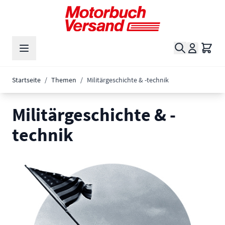
Zum Inhalt springen
Suche
Waren
Startseite
/
Themen
/
Militärgeschichte & -technik
Militärgeschichte & -
technik