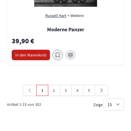
Russell Hart
+ Weitere
Moderne Panzer
39,90 €
In den Warenkorb
1
2
3
4
5
Sie lesen gerade die Seite
Seite
Seite
Seite
Seite
Artikel
1
-
15
von
302
Zeige