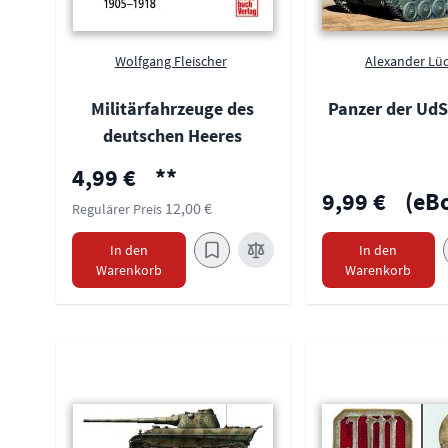
Wolfgang Fleischer
Alexander Lü
Militärfahrzeuge des
Panzer der Ud
deutschen Heeres
Sonderpreis
4,99 €
**
9,99 €
(eB
12,00 €
Regulärer Preis
In den
In den
Warenkorb
Warenkorb