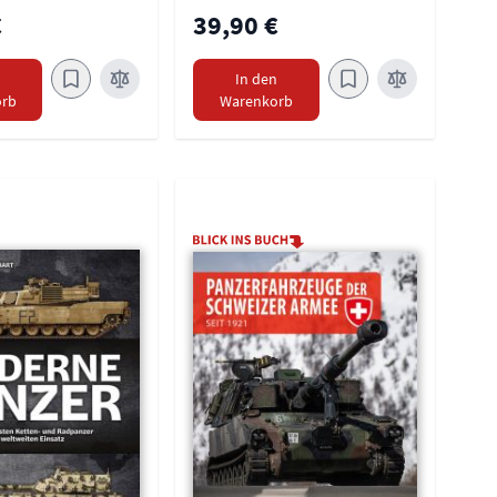
€
39,90 €
n
In den
rb
Warenkorb