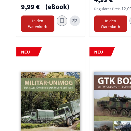
9,99 €
(eBook)
12,0
Regulärer Preis
In den
In den
Warenkorb
Warenkorb
NEU
NEU