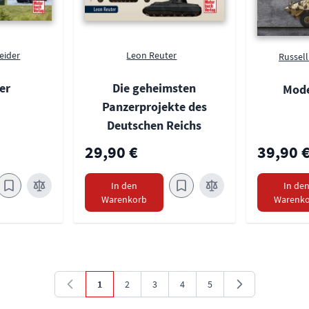
eider
Leon Reuter
Russell
er
Die geheimsten
Mode
Panzerprojekte des
Deutschen Reichs
29,90 €
39,90 
In den
In de
Warenkorb
Warenko
1
2
3
4
5
Sie lesen gerade die Seite
Seite
Seite
Seite
Seite