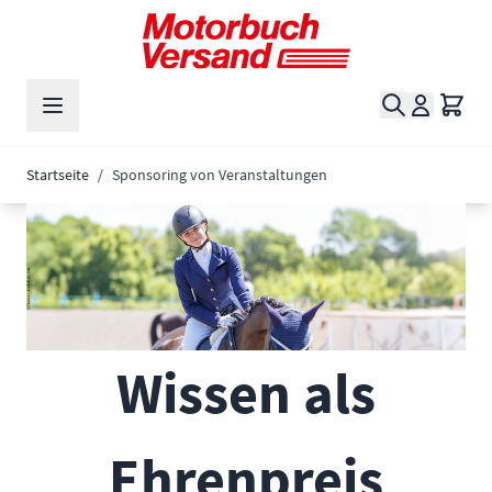
Zum Inhalt springen
Suche
Waren
Startseite
/
Sponsoring von Veranstaltungen
Wissen als
Ehrenpreis