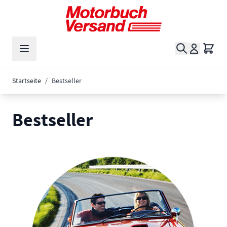
Zum Inhalt springen
Suche
Waren
Startseite
/
Bestseller
Bestseller