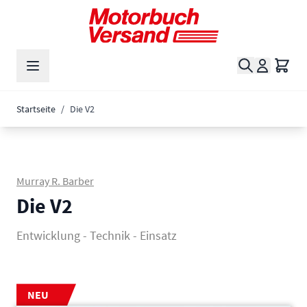
Zum Inhalt springen
Suche
Waren
Startseite
/
Die V2
Murray R. Barber
Die V2
Entwicklung - Technik - Einsatz
NEU