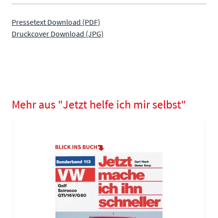
Pressetext Download (PDF)
Druckcover Download (JPG)
Mehr aus "Jetzt helfe ich mir selbst"
Navigating through the elements of the carousel is possible using
Press to skip carousel
Press to go to carousel navigation