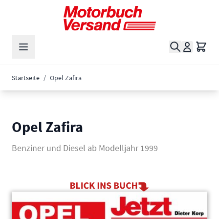
Zum Inhalt springen
Suche
Waren
Startseite
/
Opel Zafira
Opel Zafira
Benziner und Diesel ab Modelljahr 1999
Main image
Click to view image in fullscreen