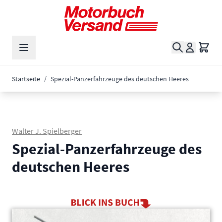
Zum Inhalt springen
Suche
Waren
Startseite
/
Spezial-Panzerfahrzeuge des deutschen Heeres
Walter J. Spielberger
Spezial-Panzerfahrzeuge des
deutschen Heeres
Main image
Click to view image in fullscreen