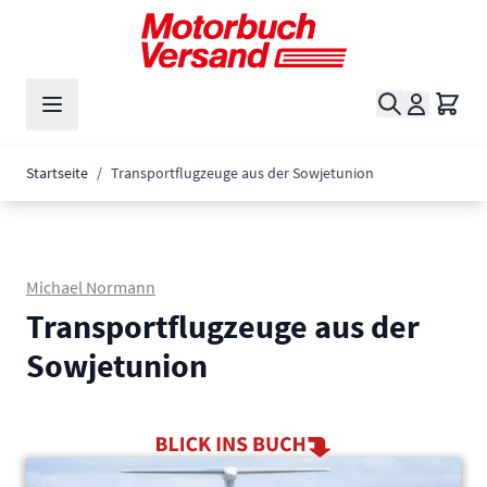
Zum Inhalt springen
Suche
Waren
Startseite
/
Transportflugzeuge aus der Sowjetunion
Michael Normann
Transportflugzeuge aus der
Sowjetunion
Main image
Click to view image in fullscreen