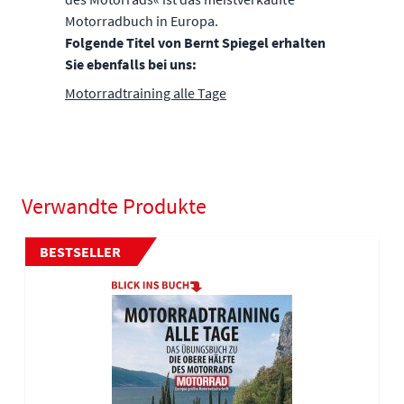
Motorradbuch in Europa.
Folgende Titel von Bernt Spiegel erhalten
Sie ebenfalls bei uns:
Motorradtraining alle Tage
Verwandte Produkte
Navigating through the elements of the carousel is possible using
Press to skip carousel
Press to go to carousel navigation
BESTSELLER