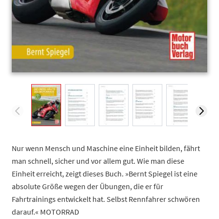
View larger image
View larger image
View larger
View larger image
View larger image
V
Nur wenn Mensch und Maschine eine Einheit bilden, fährt
man schnell, sicher und vor allem gut. Wie man diese
Einheit erreicht, zeigt dieses Buch. »Bernt Spiegel ist eine
absolute Größe wegen der Übungen, die er für
Fahrtrainings entwickelt hat. Selbst Rennfahrer schwören
darauf.« MOTORRAD