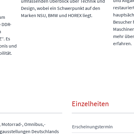
und Allgai
umfassenden Überblick über Technik und
restaurie
Design, wobei ein Schwerpunkt auf den
hauptsäch
Marken NSU, BMW und HOREX liegt.
zum
Besucher h
e DDR-
Maschinen
n
mehr über 
“. Es
erfahren.
ebnis und
ilität.
Einzelheiten
, Motorrad-, Omnibus,-
Erscheinungstermin
ugausstellungen Deutschlands