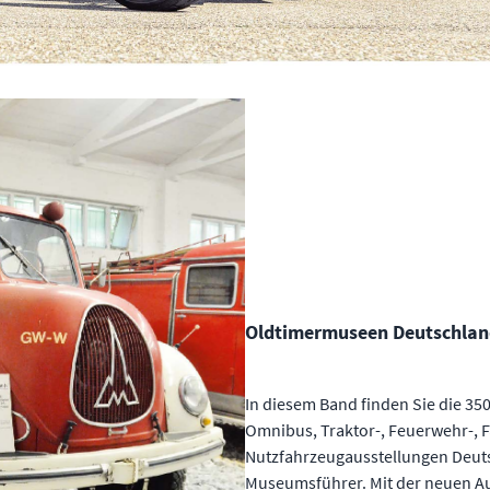
Oldtimermuseen Deutschlan
In diesem Band finden Sie die 35
Omnibus, Traktor-, Feuerwehr-, 
Nutzfahrzeugausstellungen Deuts
Museumsführer. Mit der neuen Au