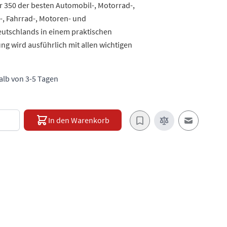
r 350 der besten Automobil-, Motorrad-,
-, Fahrrad-, Motoren- und
utschlands in einem praktischen
 wird ausführlich mit allen wichtigen
halb von 3-5 Tagen
e
In den Warenkorb
E-Mail an e