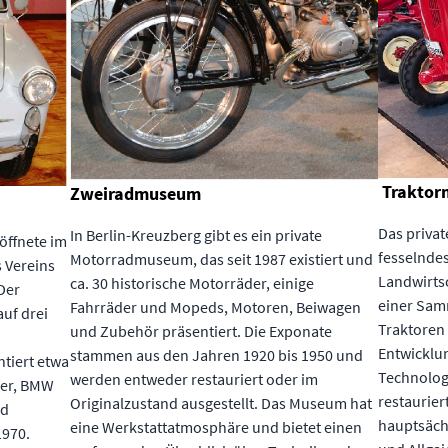
Traktor
Zweiradmuseum
Das privat
In Berlin-Kreuzberg gibt es ein private
öffnete im
fesselndes
Motorradmuseum, das seit 1987 existiert und
 Vereins
Landwirtsc
ca. 30 historische Motorräder, einige
Der
einer Sam
Fahrräder und Mopeds, Motoren, Beiwagen
auf drei
Traktoren 
und Zubehör präsentiert. Die Exponate
Entwicklun
stammen aus den Jahren 1920 bis 1950 und
tiert etwa
Technologi
werden entweder restauriert oder im
ler, BMW
restaurie
Originalzustand ausgestellt. Das Museum hat
nd
hauptsäch
eine Werkstattatmosphäre und bietet einen
1970.