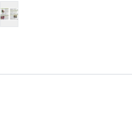
arger image
View larger image