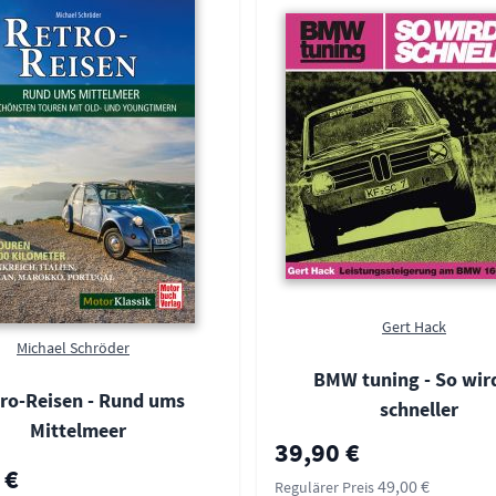
Gert Hack
Michael Schröder
BMW tuning - So wir
ro-Reisen - Rund ums
schneller
Mittelmeer
Sonderpreis
39,90 €
 €
49,00 €
Regulärer Preis