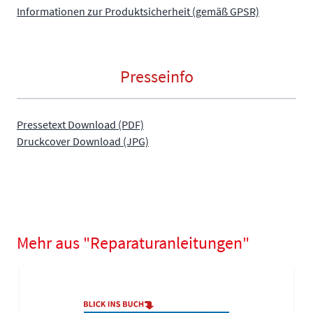
Informationen zur Produktsicherheit (gemäß GPSR)
Presseinfo
Pressetext Download (PDF)
Druckcover Download (JPG)
Mehr aus "Reparaturanleitungen"
Navigating through the elements of the carousel is possible using
Press to skip carousel
Press to go to carousel navigation