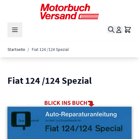
Zum Inhalt springen
Suche
Waren
Startseite
/
Fiat 124 /124 Spezial
Fiat 124 /124 Spezial
Main image
Click to view image in fullscreen