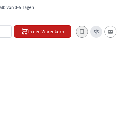
halb von 3-5 Tagen
e
In den Warenkorb
E-Mail an e