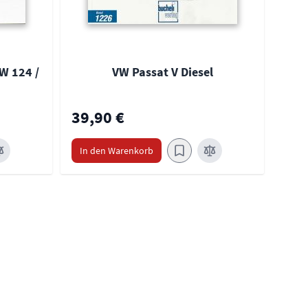
W 124 /
VW Passat V Diesel
39,90 €
39,
In den Warenkorb
In 