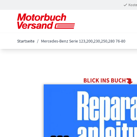
Zum Inhalt springen
Koste
Startseite
/
Mercedes-Benz Serie 123,200,230,250,280 76-80
Main image
Click to view image in fullscreen