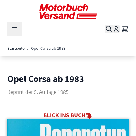
Zum Inhalt springen
Suche
Waren
Startseite
/
Opel Corsa ab 1983
Opel Corsa ab 1983
Reprint der 5. Auflage 1985
Main image
Click to view image in fullscreen