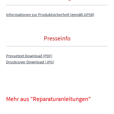
Informationen zur Produktsicherheit (gemäß GPSR)
Presseinfo
Pressetext Download (PDF)
Druckcover Download (JPG)
Mehr aus "Reparaturanleitungen"
Navigating through the elements of the carousel is possible using
Press to skip carousel
Press to go to carousel navigation